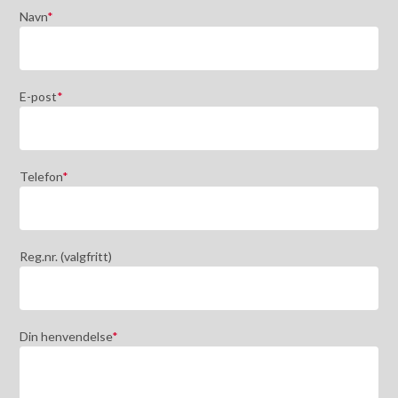
Navn
*
E-post
*
Telefon
*
Reg.nr. (valgfritt)
Din henvendelse
*