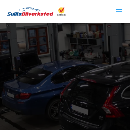
Godkjent bilverksted på
Kalbakken
Sullis Bilverksted er et godkjent bilverksted som er
knyttet til den anerkjente kjeden SjekkPunkt.
Vi utfører service, reparasjoner og EU kontroll på alle
bilmerker.
Vi kan hjelpe deg med din bil, uavhengig av om det er
diesel, bensin, hybrid eller elbil.
Ingen jobb er for liten eller for stor!